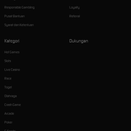
Responsible Gambling
Loyalty
Pusat Bantuan
Referral
Syarat dan Ketentuan
Kategori
Dukungan
Hot Games
Slots
Live Casino
Race
Togel
Olahraga
Crash Game
Arcade
Poker
E-Sports